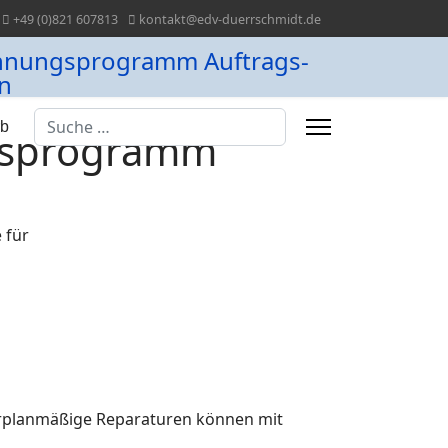
+49 (0)821 607813
kontakt@edv-duerrschmidt.de
Suchen
rb
gsprogramm
 für
erplanmäßige Reparaturen können mit