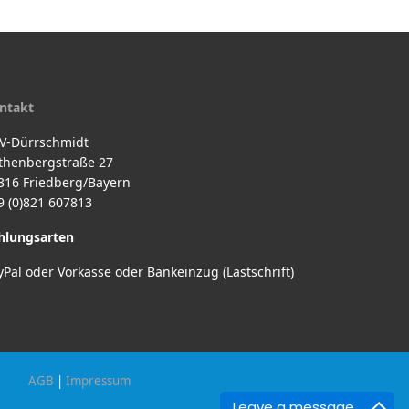
ntakt
V-Dürrschmidt
thenbergstraße 27
316 Friedberg/Bayern
9 (0)821 607813
hlungsarten
yPal oder Vorkasse oder Bankeinzug (Lastschrift)
AGB
|
Impressum
Leave a message